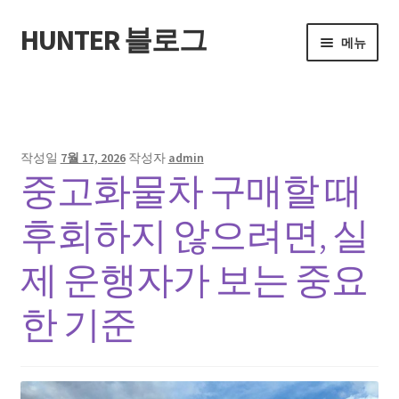
HUNTER 블로그
탐
컨
메뉴
색
텐
으
츠
홈
로
로
건
건
Sample Page
너
너
작성일
7월 17, 2026
작성자
admin
뛰
뛰
중고화물차 구매할 때
기
기
후회하지 않으려면, 실
제 운행자가 보는 중요
한 기준